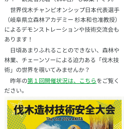
世界伐木チャンピオンシップ日本代表選手
（岐阜県立森林アカデミー 杉本和也准教授）
によるデモンストレーションや技術交流会も
あります！
日頃あまりふれることのできない、森林や
林業、チェーンソーによる迫力ある「伐木技
術」の世界を覗いてみませんか？
昨年の
第１回開催状況は、こちら
をご覧く
ださい。