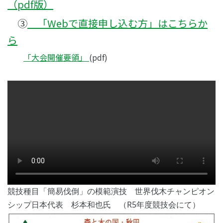
（pdf版）
③
「Webで直接申し込む方」はこちらか
ら
「大会開催要領」
(pdf)
競技種目「簡易伐倒」の模範演技 世界伐木チャンピオン
シップ日本代表 杉本和也氏 （R5年度競技会にて）