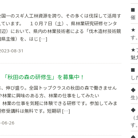
■
国一のスギ人工林資源を誇り、その多くは伐採して活用す
催
えています。 １０月７日（土）、県林業研究研修センタ
★
河辺）において、県内の林業技術者による「伐木造材技術競
す
県主催）を、はじ […]
★
2023-08-31
魅力
■
、「秋田の森の研修生」を募集中！
し
は、伸び盛り。全国トップクラスの秋田の森で働きません
◆
林や林業に興味のある方、林業の仕事をしてみたい
生
・ 林業の仕事を気軽に体験できる研修です。参加してみま
◆
修受講料は無料です。短期研 […]
（
-06-26
す
◆