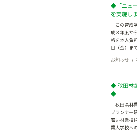
◆「ニュ
を実施し
この育成学
成８年度か
格を本人負担
日（金）までの
お知らせ
◆ 秋田
◆
秋田県林業
プランナー
若い林業技
業大学校への