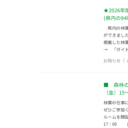
★2026
(県内の9
県内の林業
ができまし
掲載した林
→ 「ガイド
お知らせ
■ 森林の
（金）15
林業の仕事
ぜひご参加
ルームを開設
17：00 [