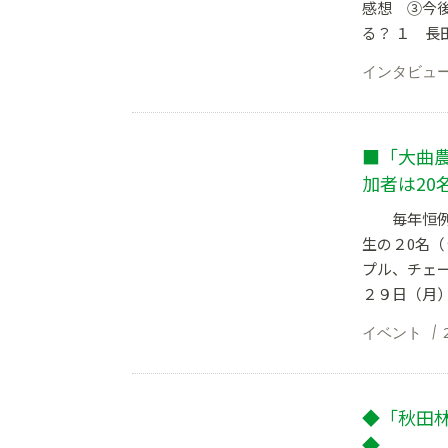
感想 ③今
る？ １ 長田
インタビュ
■「大曲
加者は20
毎年恒例の
生の２0名
プル、チェ
２９日（月）
イベント
◆「秋田
◆