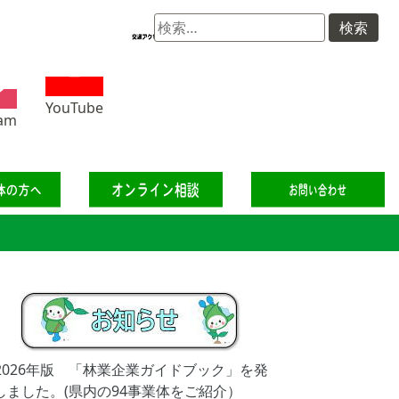
検
索:
YouTube
ram
2026年版 「林業企業ガイドブック」を発
しました。(県内の94事業体をご紹介）