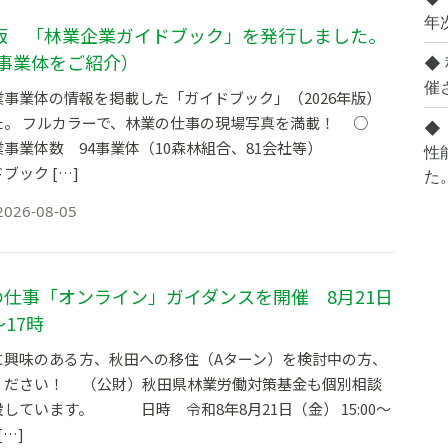
年
年版 「林業企業ガイドブック」を発行しました。
4事業体をご紹介）
◆
催
事業体の情報を掲載した「ガイドブック」（2026年版）
た。 フルカラーで、林業の仕事の現場写真を満載！ ○
◆
業事業体数 94事業体（10森林組合、81会社等）
性
ブック […]
た
2026-08-05
仕事「オンライン」ガイダンスを開催 8月21日
～17時
に興味のある方、秋田への移住（Aターン）を検討中の方、
ください！ （公財）秋田県林業労働対策基金も個別相談
しています。 日時 令和8年8月21日（金） 15:00～
…]