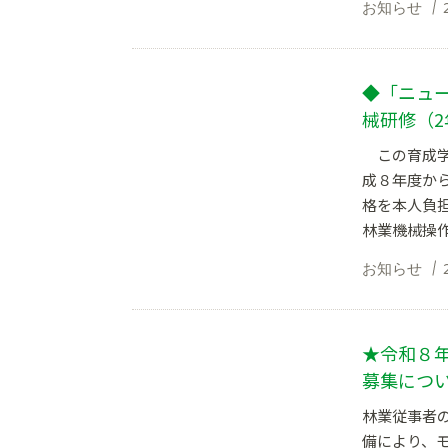
お知らせ
◆「ニュ
械研修（
この育成学
成８年度か
格を本人負
林業機械操作
お知らせ
★令和８
募集につい
林業従事者
備により、