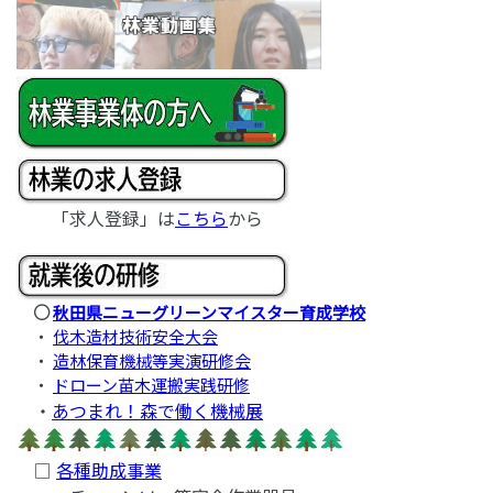
「求人登録」は
こちら
から
○
秋田県ニューグリーンマイスター育成学校
・
伐木造材技術安全大会
・
造林保育機械等実演研修会
・
ドローン苗木運搬実践研修
・
あつまれ！森で働く機械展
□
各種助成事業