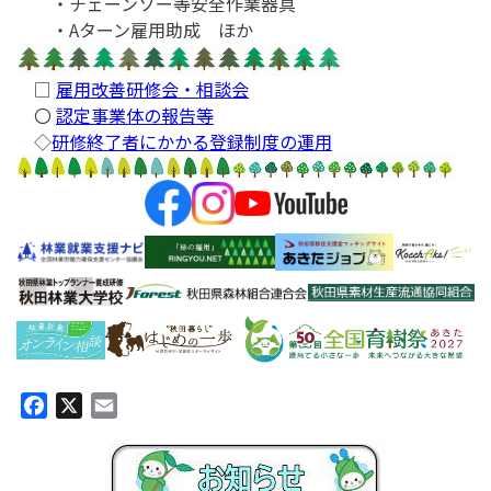
・チェーンソー等安全作業器具
・Aターン雇用助成 ほか
□
雇用改善研修会・相談会
〇
認定事業体の報告等
◇
研修終了者にかかる登録制度の運用
Facebook
X
Email