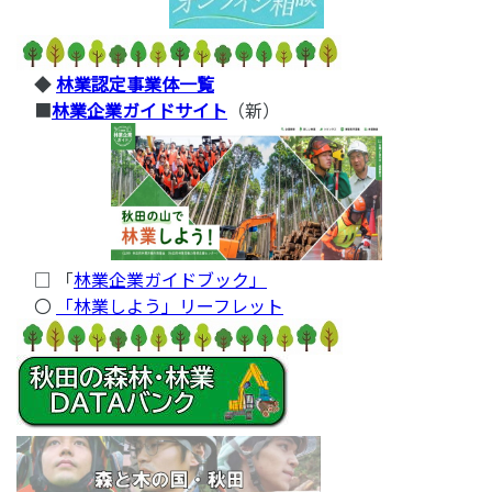
◆
林業認定事業体一覧
■
林業企業ガイドサイト
（新）
□ 「
林業企業ガイドブック」
〇
「林業しよう」リーフレット