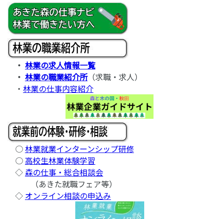
・
林業の求人情報一覧
・
林業の職業紹介所
（求職・求人）
・
林業の仕事内容紹介
○
林業就業インターンシップ研修
○
高校生林業体験学習
◇
森の仕事・総合相談会
（あきた就職フェア等）
◇
オンライン相談の申込み