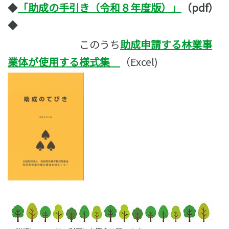
◆
「助成の手引き（令和８年度版）」
（pdf）
◆
このうち
助成申請する林業事
業体が使用する様式集
（Excel)