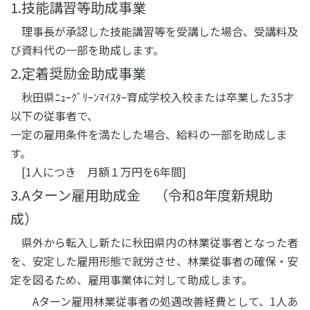
1.技能講習等助成事業
理事長が承認した技能講習等を受講した場合、受講料及
び資料代の一部を助成します。
2.定着奨励金助成事業
秋田県ﾆｭｰｸﾞﾘｰﾝﾏｲｽﾀｰ育成学校入校または卒業した35才
以下の従事者で、
一定の雇用条件を満たした場合、給料の一部を助成しま
す。
[1人につき 月額１万円を6年間]
3.Aターン雇用助成金 （令和8年度新規助
成）
県外から転入し新たに秋田県内の林業従事者となった者
を、安定した雇用形態で就労させ、林業従事者の確保・安
定を図るため、雇用事業体に対して助成します。
Aターン雇用林業従事者の処遇改善経費として、1人あ