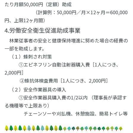
たり月額50,000円（定額）助成
（計算例：50,000円／月×12ヶ月＝600,000
円、上限12ヶ月間）
4.労働安全衛生促進助成事業
林業従事者の安全と健康保持増進に努めた場合の経費の
一部を助成します。
（１）蜂刺され対策
①エピネフリン自動注射器購入費［1人につき、
2,000円］
②蜂抗体検査費用［1人につき、2,000円］
（２）安全作業器具の導入
①安全作業器具購入費の1/2以内 （理事長が承認す
る機種等で上限あり）
チェーンソーや刈払機、
休憩
施設、簡易トイレ等