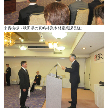
来賓挨拶（秋田県の真崎林業木材産業課長様）