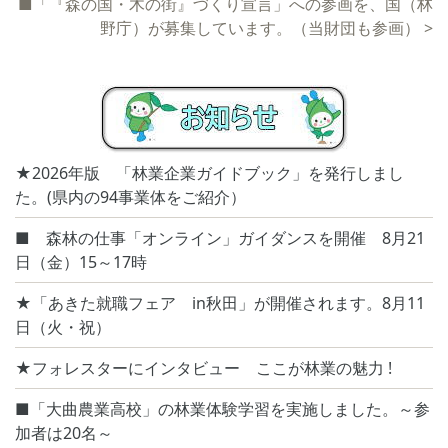
■「『森の国・木の街』づくり宣言」への参画を、国（林
野庁）が募集しています。（当財団も参画）
>
★2026年版 「林業企業ガイドブック」を発行しまし
た。(県内の94事業体をご紹介）
■ 森林の仕事「オンライン」ガイダンスを開催 8月21
日（金）15～17時
★「あきた就職フェア in秋田」が開催されます。8月11
日（火・祝）
★フォレスターにインタビュー ここが林業の魅力 !
■「大曲農業高校」の林業体験学習を実施しました。～参
加者は20名～